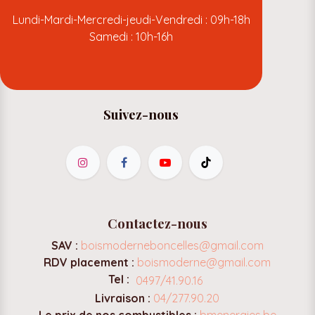
Lundi-Mardi-Mercredi-jeudi-Vendredi : 09h-18h
Samedi : 10h-16h
Suivez-nous
Contactez-nous
SAV :
boismoderneboncelles@gmail.com
RDV placement :
boismoderne@gmail.com
Tel :
0497/41.90.16
Livraison :
04/277.90.20
Le prix de nos combustibles :
bmenergies.be